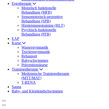
Ergotherapie
Motorisch funktionelle
Behandlung (MFB)
Sensomotorisch-perzeptive
Behandlung (SPB)
Hirnleistungstraining (HLT)
Psychisch-funktionelle
Behandlung (PFB)
EAP
Kurse
Wassergymnastik
Trockengymnastik
Rehasport
Babyschwimmen
Präventionskurse
Trainingstherapie
Medizinische Trainingstherapie
(MTT/MAT)
T-RENA
Sauna
Baby- und Kleinkindschwimmen