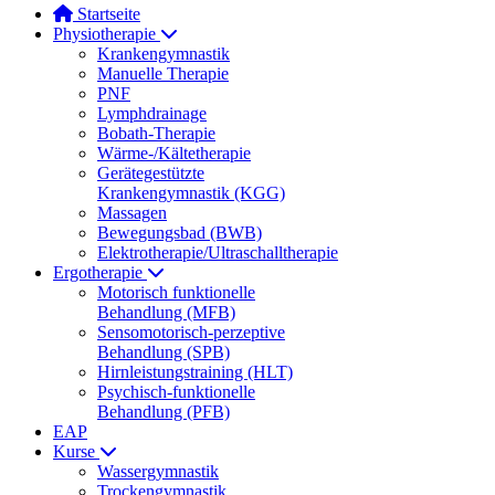
Startseite
Physiotherapie
Krankengymnastik
Manuelle Therapie
PNF
Lymphdrainage
Bobath-Therapie
Wärme-/Kältetherapie
Gerätegestützte
Krankengymnastik (KGG)
Massagen
Bewegungsbad (BWB)
Elektrotherapie/Ultraschalltherapie
Ergotherapie
Motorisch funktionelle
Behandlung (MFB)
Sensomotorisch-perzeptive
Behandlung (SPB)
Hirnleistungstraining (HLT)
Psychisch-funktionelle
Behandlung (PFB)
EAP
Kurse
Wassergymnastik
Trockengymnastik