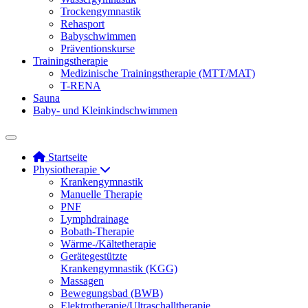
Trockengymnastik
Rehasport
Babyschwimmen
Präventionskurse
Trainingstherapie
Medizinische Trainingstherapie (MTT/MAT)
T-RENA
Sauna
Baby- und Kleinkindschwimmen
Startseite
Physiotherapie
Krankengymnastik
Manuelle Therapie
PNF
Lymphdrainage
Bobath-Therapie
Wärme-/Kältetherapie
Gerätegestützte
Krankengymnastik (KGG)
Massagen
Bewegungsbad (BWB)
Elektrotherapie/Ultraschalltherapie