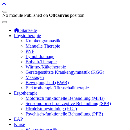
No module Published on
Offcanvas
position
Startseite
Physiotherapie
Krankengymnastik
Manuelle Therapie
PNF
Lymphdrainage
Bobath-Therapie
Wärme-/Kältetherapie
Gerätegestützte Krankengymnastik (KGG)
Massagen
Bewegungsbad (BWB)
Elektrotherapie/Ultraschalltherapie
Ergotherapie
Motorisch funktionelle Behandlung (MFB)
Sensomotorisch-perzeptive Behandlung (SPB)
Hirnleistungstraining (HLT)
Psychisch-funktionelle Behandlung (PFB)
EAP
Kurse
Wassergymnastik